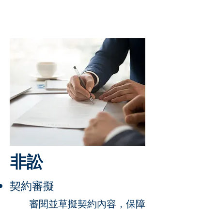
​非訟
契約審擬
審閱並草擬契約內容，保障