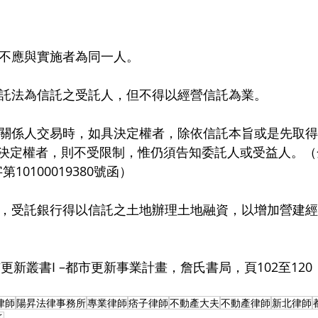
人不應與實施者為同一人。
依信託法為信託之受託人，但不得以經營信託為業。
利害關係人交易時，如具決定權者，除依信託本旨或是先取
決定權者，則不受限制，惟仍須告知委託人或受益人。（
字第10100019380號函）
同意，受託銀行得以信託之土地辦理土地融資，以增加營建
更新叢書I –都市更新事業計畫，詹氏書局，頁102至120，
律師
陽昇法律事務所
專業律師
痞子律師
不動產大夫
不動產律師
新北律師