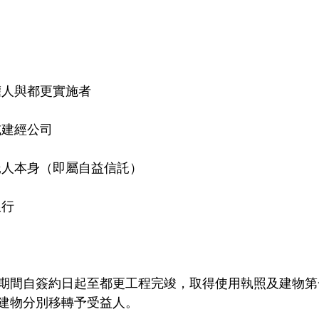
權人與都更實施者
或建經公司
託人本身（即屬自益信託）
銀行
期間自簽約日起至都更工程完竣，取得使用執照及建物第
建物分別移轉予受益人。