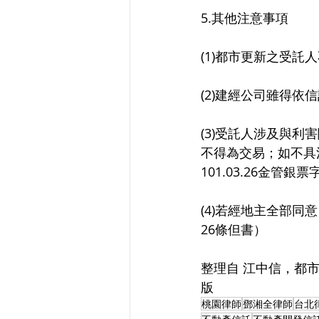
5.其他注意事項
(1)都市更新之受託
(2)建經公司雖得
(3)受託人涉及與
不得為交易；如不具
101.03.26金管銀票
(4)若經地主全部
26條但書）
整理自 江中信，都市
版
桃園律師
鄧湘全律師
台北