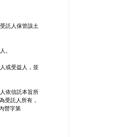
由受託人保管該土
託人。
託人或受益人，並
託人依信託本旨所
為受託人所有，
台內營字第