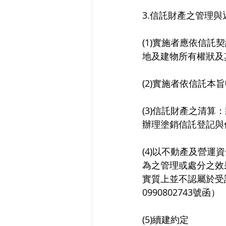
3.信託財產之管理與
(1)實施者應依信
地及建物所有權狀及
(2)實施者依信託
(3)信託財產之清
辦理塗銷信託登記與
(4)以不動產及營
為之管理或處分之效
實質上並不認屬於受託
0990802743號函）
(5)續建約定