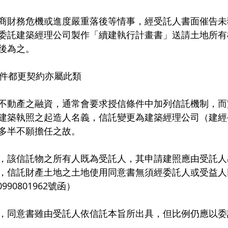
商財務危機或進度嚴重落後等情事，經受託人書面催告未
委託建築經理公司製作「續建執行計畫書」送請土地所有
後為之。
本件都更契約亦屬此類
不動產之融資，通常會要求授信條件中加列信託機制，而
建築執照之起造人名義，信託變更為建築經理公司（建經
多半不願擔任之故。
，該信託物之所有人既為受託人，其申請建照應由受託人
，信託財產土地之土地使用同意書無須經委託人或受益人
0990801962號函）
，同意書雖由受託人依信託本旨所出具，但比例仍應以委