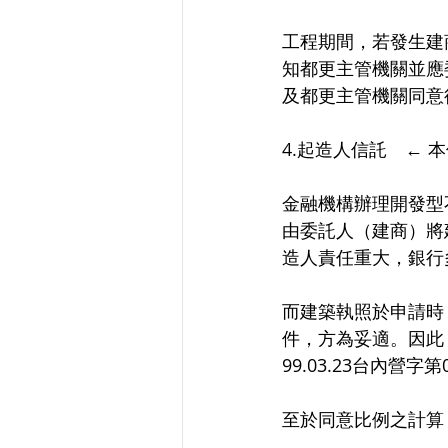
工程期間，若發生建
知都更主管機關並應
及都更主管機關同意
4.起造人信託　← 
金融機構辦理開發型
由委託人（建商）將
造人責任重大，銀行
而建築執照於申請時
件，方為妥適。因此
99.03.23台內營字第
至於同意比例之計算