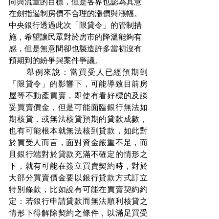
向與流量的目標，但是各界也認為其意
在劍指遏制房價不合理的漲價與漲幅。
中央銀行透過此次「限貸令」的管制措
施，希望讓民眾對於房市的降溫能夠有
感，但是無意間卻也製造許多當初沒有
預期到的紛爭與案件爭議。
　　舉例來說：當買受人已經預期到
「限貸令」的影響下，可能導致目前房
屋等不動產買賣，即使有看好標的及談
妥買賣價金，但是可能面臨銀行無法如
期核貸，或無法核貸預期的貸款成數，
也有可能根本就無法核到貸款，如此對
於買受人而言，面對資金嚴重不足，而
且銀行端對於貸款充滿不確定的情形之
下，就有可能在簽立買賣契約時，對於
大部分買賣價金要以銀行貸款方式訂立
特別條款，比如說有可能在買賣契約約
定：若銀行申請貸款而無法順利核貸之
情形下得解除契約之條件，以滿足買受