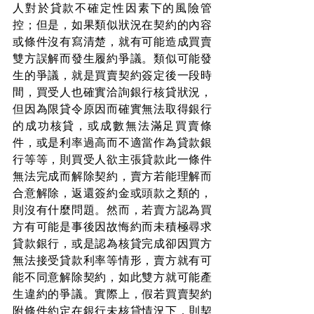
人對於貸款不確定性因素下的風險管
控；但是，如果類似狀況在契約的內容
或條件沒有寫清楚，就有可能造成買賣
雙方誤解而發生履約爭議。類似可能發
生的爭議，就是買賣契約簽定後一段時
間，買受人也確實洽詢銀行核貸狀況，
但因為限貸令原因而確實無法取得銀行
的成功核貸，或成數無法滿足買賣條
件，或是利率過高而不適當作為貸款銀
行等等，則買受人欲主張貸款此一條件
無法完成而解除契約，賣方若能理解而
合意解除，返還簽約金或頭款之類的，
則沒有什麼問題。然而，若賣方認為買
方有可能是事後因故悔約而未積極尋求
貸款銀行，或是認為核貸完成卻因買方
無法接受貸款利率等情形，賣方就有可
能不同意解除契約，如此雙方就可能產
生違約的爭議。實際上，假若買賣契約
附條件約定在銀行未核貸情況下，則契