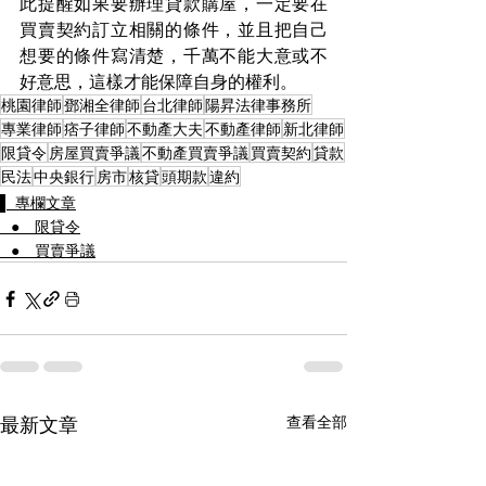
此提醒如果要辦理貸款購屋，一定要在
買賣契約訂立相關的條件，並且把自己
想要的條件寫清楚，千萬不能大意或不
好意思，這樣才能保障自身的權利。
桃園律師
鄧湘全律師
台北律師
陽昇法律事務所
專業律師
痞子律師
不動產大夫
不動產律師
新北律師
限貸令
房屋買賣爭議
不動產買賣爭議
買賣契約
貸款
民法
中央銀行
房市
核貸
頭期款
違約
▌ 專欄文章
⠀● 限貸令
⠀● 買賣爭議
最新文章
查看全部