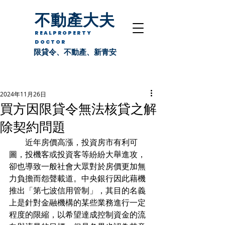
不動產大夫
REALPROPERTY
DOCTOR
限貸令、不動產、新青安
2024年11月26日
買方因限貸令無法核貸之解
除契約問題
　　近年房價高漲，投資房市有利可
圖，投機客或投資客等紛紛大舉進攻，
卻也導致一般社會大眾對於房價更加無
力負擔而怨聲載道。中央銀行因此藉機
推出「第七波信用管制」，其目的名義
上是針對金融機構的某些業務進行一定
程度的限縮，以希望達成控制資金的流