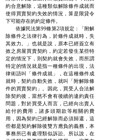
約合意解除，這種類似解除條件成就而
使得買賣契約失效的情況，算是限貸令
下可能存在的約定條件。
　　依據民法第99條第2項規定：「附解
除條件之法律行為，於條件成就時，失
其效力。」也就是說，原本已經簽立有
效之房屋買賣契約，約定若發生某些特
定的情況下，則契約就會失效，而所謂
特定的情況就是指一種條件的出現，法
律術語叫「條件成就」，在這種條件成
就時，契約自動失效，就叫「附解除條
件的買賣契約」。因此，買受人合法解
除契約後，當然不會有後續的違約責任
問題，對於買受人而言，已經向出賣人
給付的費用，諸多頭期款等相關的費
用，因為契約已經解除而必須歸還，這
些都是契約解除後雙方應負的義務，本
事務所已有處理類似訴訟。所以說，在