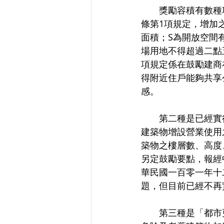
　　獎勵容積有數種
條第1項規定，增加之
面積；S為開放空間
場用地不得超過二點
項規定係在鼓勵建商
得附近住戶能夠共享
感。
　　第二種是已經實
建築物增設營業使用
築物之樓層數、高度
另定鼓勵要點，報經
華民國一百零一年十
題，但目前已經不再
　　第三種是「都市