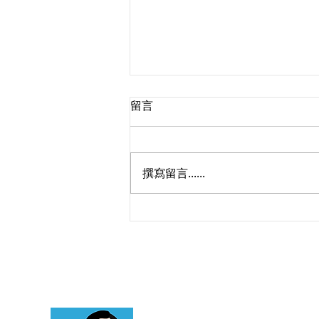
留言
撰寫留言......
如何對付債務人的脫產行為？
民法撤銷詐害債權及刑事損害
債權罪