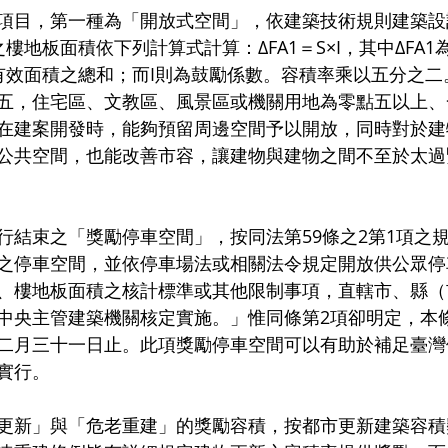
項目，第一種為「開放式空間」，依建築技術規則建築設計
樓地板面積依下列計算式計算：∆FA1＝S×I，其中∆FA
有效面積之總和；而I則為鼓勵係數。容積率乘以五分之二
五，住宅區、文教區、風景區或機關用地為零點五以上、
在建案開發時，能夠預留周邊空間予以開放，同時對於建
公共空間，也能改善市容，讓建物與建物之間不至於太過
行結束之「獎勵停車空間」，按同法第59條之2第1項之
之停車空間，並依停車場法或相關法令規定開放供公眾停
、樓地板面積之核計標準或其他限制事項，直轄市、縣（
中央主管建築機關核定實施。」惟同條第2項卻明定，本
二月三十一日止。此項獎勵停車空間可以有助於補足臺灣
實行。
更新」與「危老重建」的獎勵容積，按都市更新建築容積