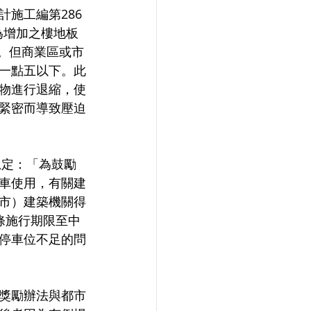
施工編第286
1為增加之樓地板
。但商業區或市
一點五以下。此
物進行退縮，使
緊密而導致壓迫
規定：「為鼓勵
車使用，有關建
市）建築機關得
條施行期限至中
停車位不足的問
獎勵辦法與都市