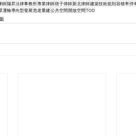
律師
陽昇法律事務所
專業律師
痞子律師
新北律師
建築技術規則
容積率
停
眾運輸導向型發展
危老重建
公共空間
開放空間
TOD
更新