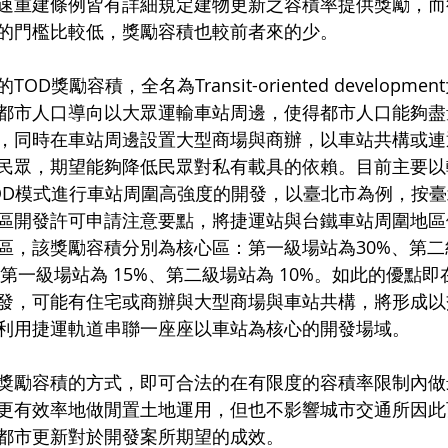
速重建條例皆有詳細規定建物更新之容積率提供獎勵，而
的門檻比較低，獎勵容積也較前者來的少。
D獎勵容積，全名為Transit-oriented developm
都市人口導向以大眾運輸車站周邊，使得都市人口能夠盡
，同時在車站周邊設置大型商場與商辦，以車站共構或連
民眾，期望能夠降低民眾對私有載具的依賴。目前主要以
OD模式進行車站周圍高強度的開發，以臺北市為例，按
區開發許可申請注意要點，將捷運站與台鐵車站周圍地區
區，該獎勵容積分別為核心區：第一級場站為30%、第二
：第一級場站為 15%、第二級場站為 10%。如此的優點
發，可能有住宅或商辦與大型商場與車站共構，將形成以
利用捷運軌道串聯一座座以車站為核心的開發場域。
獎勵容積的方式，即可合法的在有限度的容積率限制內做
更有效率地做閒置土地運用，但也不影響城市交通所因此
都市更新對於開發案所期望的成效。