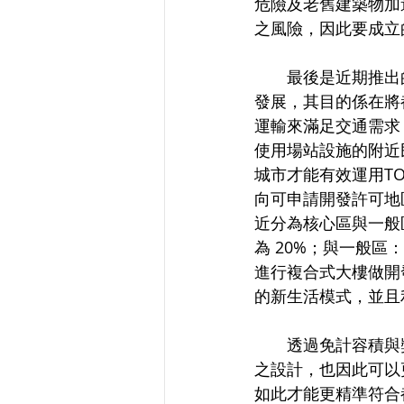
危險及老舊建築物加
之風險，因此要成立
　　最後是近期推出的TO
發展，其目的係在將
運輸來滿足交通需求
使用場站設施的附近
城市才能有效運用T
向可申請開發許可地
近分為核心區與一般
為 20%；與一般區
進行複合式大樓做開
的新生活模式，並且
　　透過免計容積與
之設計，也因此可以
如此才能更精準符合