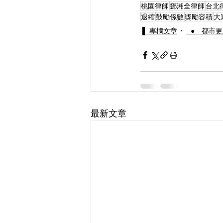
桃園律師
鄧湘全律師
台北
退縮
鼓勵係數
獎勵容積
大
▌ 專欄文章
⠀● 都市
最新文章