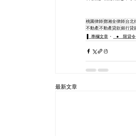
桃園律師
鄧湘全律師
台北
不動產
不動產貸款
銀行貸
▌ 專欄文章
⠀● 限貸令
最新文章