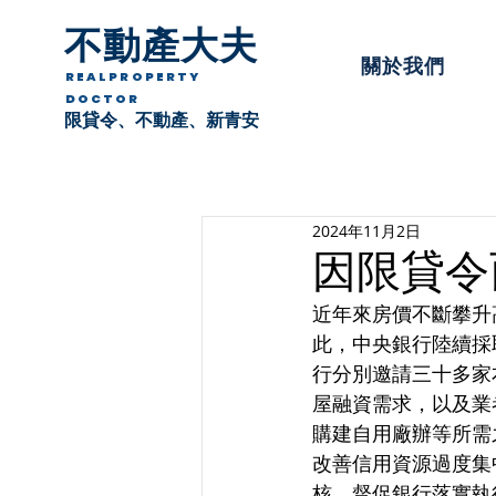
不動產大夫
關於我們
REALPROPERTY
DOCTOR
限貸令、不動產、新青安
2024年11月2日
因限貸令
近年來房價不斷攀升
此，中央銀行陸續採
行分別邀請三十多家
屋融資需求，以及業
購建自用廠辦等所需
改善信用資源過度集
核，督促銀行落實執