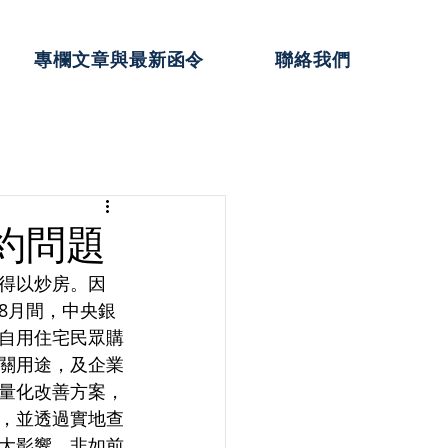
專欄文章與最新函令
聯絡我們
約問題
得以炒房。因
8月間，中央銀
自用住宅民眾購
關用途，及企業
量化改善方案，
，並透過實地查
大影響，非如前