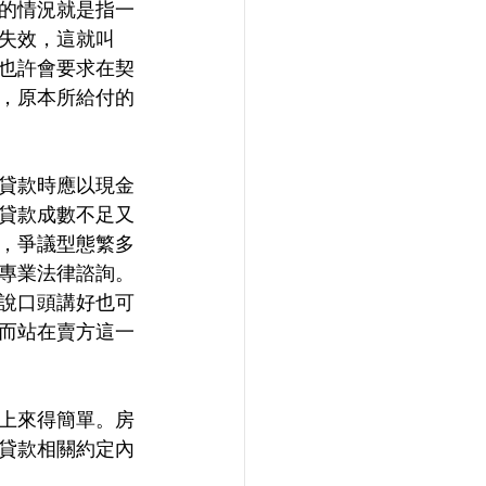
的情況就是指一
失效，這就叫
也許會要求在契
，原本所給付的
貸款時應以現金
貸款成數不足又
，爭議型態繁多
專業法律諮詢。
說口頭講好也可
而站在賣方這一
上來得簡單。房
貸款相關約定內