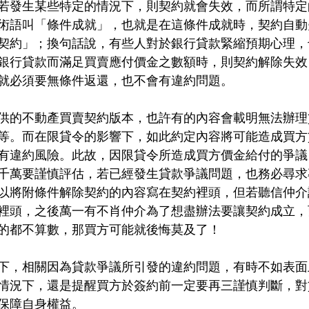
若發生某些特定的情況下，則契約就會失效，而所謂特定
術語叫「條件成就」，也就是在這條件成就時，契約自動
契約」；換句話說，有些人對於銀行貸款緊縮預期心理，
銀行貸款而滿足買賣應付價金之數額時，則契約解除失效
就必須要無條件返還，也不會有違約問題。
供的不動產買賣契約版本，也許有的內容會載明無法辦理
等。而在限貸令的影響下，如此約定內容將可能造成買方
有違約風險。此故，因限貸令所造成買方價金給付的爭議
千萬要謹慎評估，若已經發生貸款爭議問題，也務必尋求
以將附條件解除契約的內容寫在契約裡頭，但若聽信仲介
裡頭，之後萬一有不肖仲介為了想盡辦法要讓契約成立，
的都不算數，那買方可能就後悔莫及了！
下，相關因為貸款爭議所引發的違約問題，有時不如表面
情況下，還是提醒買方於簽約前一定要再三謹慎判斷，對
保障自身權益。