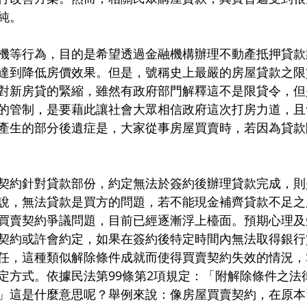
純。
機等行為，目的是希望透過金融機構辦理不動產抵押貸款
達到降低房價效果。但是，號稱史上最嚴的房屋貸款之限
對新房貸的緊縮，雖然有政府部門解釋這不是限貸令，但
的管制，是要藉此讓社會大眾相信政府這次打房力道，且
產生的部分後遺症是，大家從事房屋買賣時，若因為貸款
契約針對貸款部份，約定無法於簽約後辦理貸款完成，則
說，無法貸款是買方的問題，若不能現金補齊貸款不足之
買賣契約爭議問題，目前已經逐漸浮上檯面。預期心理及
契約或許會約定，如果在簽約後特定時間內無法取得銀行
任，這種類似解除條件成就而使得買賣契約失效的情況，
定方式。依據民法第99條第2項規定：「附解除條件之法
」這是什麼意思呢？舉例來說：像房屋買賣契約，在原本