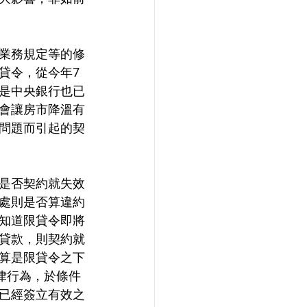
業務規定等的修
貸令，從今年7
是中央銀行也已
會讓房市降溫有
問題而引起的契
是否契約就失效
處則是否算違約
知道限貸令即將
貸款，則契約就
算是限貸令之下
律行為，於條件
已經簽立有效之