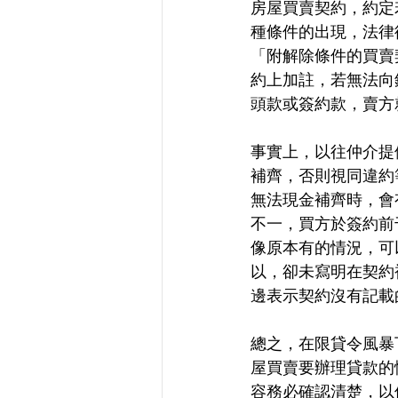
房屋買賣契約，約定
種條件的出現，法律
「附解除條件的買賣
約上加註，若無法向
頭款或簽約款，賣方
事實上，以往仲介提
補齊，否則視同違約
無法現金補齊時，會
不一，買方於簽約前
像原本有的情況，可
以，卻未寫明在契約
邊表示契約沒有記載
總之，在限貸令風暴
屋買賣要辦理貸款的
容務必確認清楚，以