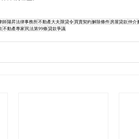
律師
陽昇法律事務所
不動產大夫
限貸令
買賣契約
解除條件
房屋貸款
仲介
款
不動產專家
民法第99條
貸款爭議