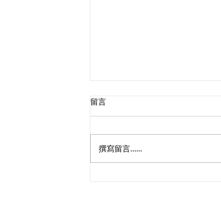
留言
撰寫留言......
買屋無法貸款之解約賠償問題