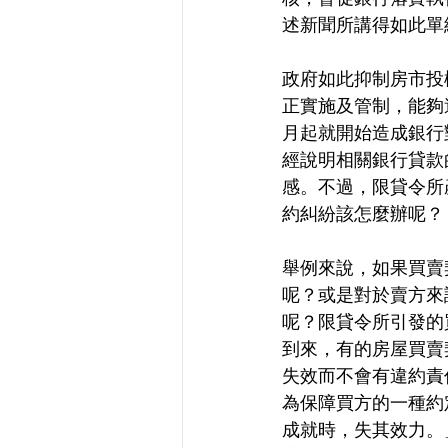
述新聞所講得如此單
政府如此抑制房市投
正實施及管制，能夠
月起就開始造成銀行
經說明相關銀行貸款
感。不過，限貸令所
約糾紛該怎麼辦呢？
舉例來說，如果買賣
呢？或是對於賣方來
呢？限貸令所引發的
到來，有的房屋買賣
失效而不會有違約責
為保障買方的一種約
成就時，失其效力。