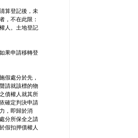
清算登記後，未
者，不在此限：
權人。土地登記
如果申請移轉登
施假處分於先，
聲請就該標的物
之債權人就其所
依確定判決申請
力，即歸於消
處分所保全之請
於假扣押債權人