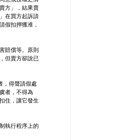
賣方」，結果賣
」在買方起訴請
請假扣押獲准，
害賠償等。原則
，但賣方卻說已
者，得聲請假處
虞者，不得為
扣住，讓它發生
制執行程序上的