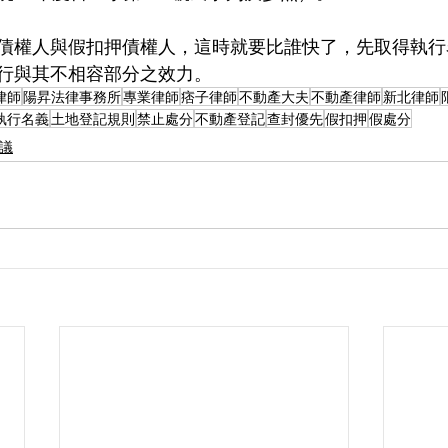
債權人與假扣押債權人，這時就要比誰快了，先取得執行
行與其不相容部分之效力。
律師
陽昇法律事務所
專業律師
痞子律師
不動產大夫
不動產律師
新北律師
執行名義
土地登記規則
禁止處分
不動產登記
查封優先
假扣押
假處分
爭議