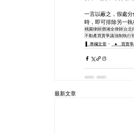
一言以蔽之，假處分
時，即可排除另一執
桃園律師
鄧湘全律師
台北
不動產買賣爭議
強制執行
▌ 專欄文章
⠀● 買賣
最新文章