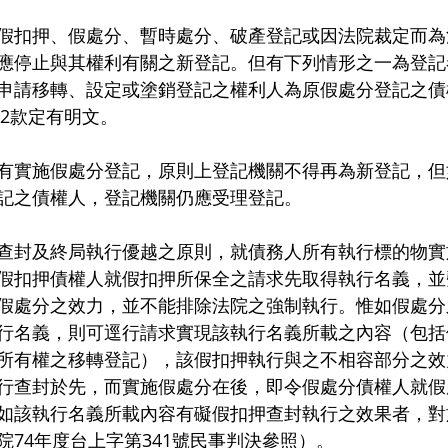
假扣押、假處分、暫時處分、破產登記或因法院裁定而為
應停止與其權利有關之新登記。但有下列情形之一為登記
申請移轉、設定或塗銷登記之權利人為原假處分登記之債
第2款定有明文。
有實施假處分登記，原則上登記機關不得再為新登記，但
記之債權人，登記機關仍應受理登記。
查封及終局執行優越之原則，就債務人所有執行標的物實
假扣押債權人就假扣押所保全之請求先取得執行名義，並
假處分之效力，並不能排除法院之強制執行。惟如假處分
行名義，則可逕行請求實現該執行名義所載之內容（包括
所有權之移轉登記），該假扣押執行與之不相容部分之效
行查封於先，而實施假處分在後，即令假處分債權人就假
如該執行名義所載內容有礙假扣押查封執行之效果者，對
院74年度台上字第341號民事判決參照）。