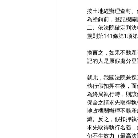
按土地經辦理查封、
為塗銷前，登記機關
二、依法院確定判決
規則第141條第1項
換言之，如果不動產
記的人是原假處分登
就此，我國法院兼採
執行假扣押在後，而
為終局執行時，則該
保全之請求先取得執
地政機關辦理不動產
滅。反之，假扣押執
求先取得執行名義，
仍不生效力（最高法