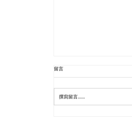
留言
撰寫留言......
買方因契約解除訴訟請求返還
價金應提告賣方或建經公司？