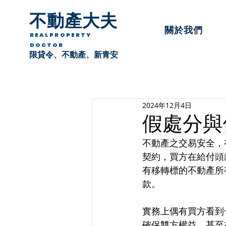
不動產大夫
關於我們
REALPROPERTY
DOCTOR
限貸令、不動產、新青安
2024年12月4日
假處分與
不動產之交易安全，
契約，買方在給付頭
有移轉標的不動產所
款。
實務上偶有買方看到
確保雙方權益，甚至