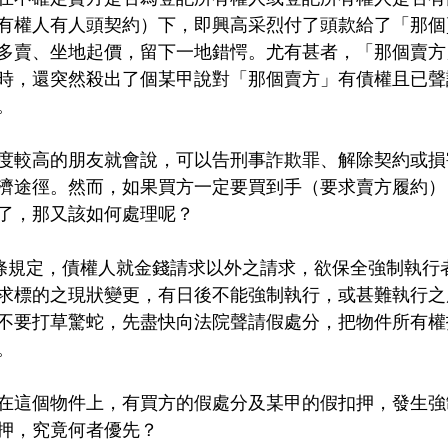
有權人有人頭契約）下，即興高采烈付了頭款給了「那個
多賣、坐地起價，留下一地錯愕。尤有甚者，「那個賣方
時，還突然殺出了個某甲說對「那個賣方」有債權且已聲
。
度較高的朋友就會說，可以告刑事詐欺罪、解除契約或損
濟途徑。然而，如果買方一定要買到手（要求賣方履約）
了，那又該如何處理呢？
2條規定，債權人就金錢請求以外之請求，欲保全強制執行
求標的之現狀變更，有日後不能強制執行，或甚難執行之
不要打草驚蛇，先盡快向法院聲請假處分，把物件所有權
。
在這個物件上，有買方的假處分及某甲的假扣押，發生強
押，究竟何者優先？