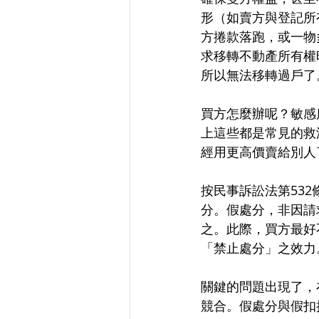
形（如賣方與登記所
方捲款落跑，或一物
求移轉不動產所有權
所以無法移轉過戶了
買方怎麼辦呢？敏感
上這些都是常見的救
經用更高價賣給別人
按民事訴訟法第53
分。假處分，非因請
之。此際，買方最好
「禁止處分」之效力
關鍵的問題出現了，
競合。假處分與假扣