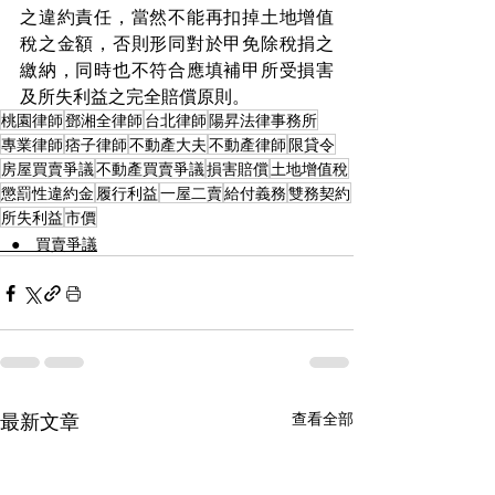
之違約責任，當然不能再扣掉土地增值
稅之金額，否則形同對於甲免除稅捐之
繳納，同時也不符合應填補甲所受損害
及所失利益之完全賠償原則。
桃園律師
鄧湘全律師
台北律師
陽昇法律事務所
專業律師
痞子律師
不動產大夫
不動產律師
限貸令
房屋買賣爭議
不動產買賣爭議
損害賠償
土地增值稅
懲罰性違約金
履行利益
一屋二賣
給付義務
雙務契約
所失利益
市價
⠀● 買賣爭議
最新文章
查看全部