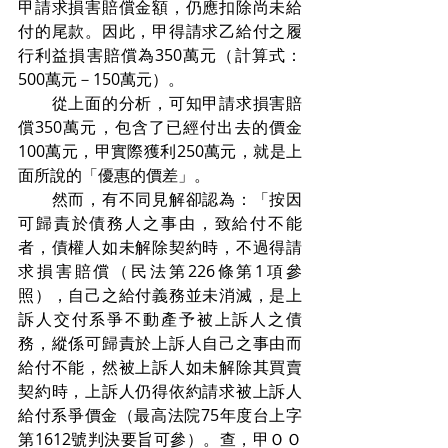
甲請求損害賠償金額，仍應扣除尚未給
付的尾款。因此，甲得請求乙給付之履
行利益損害賠償為350萬元（計算式：
500萬元－150萬元）。
　　從上面的分析，可知甲請求損害賠
償350萬元，包含了已經付出去的價金
100萬元，甲實際獲利250萬元，就是上
面所說的「優惠的價差」。
　　然而，有不同見解卻認為：「按因
可歸責於債務人之事由，致給付不能
者，債權人如未解除契約時，不過得請
求損害賠償（民法第226條第1項參
照），自己之給付義務並未消滅，是上
訴人交付系爭不動產予被上訴人之債
務，縱係可歸責於上訴人自己之事由而
給付不能，然被上訴人如未解除其買賣
契約時，上訴人仍得依約請求被上訴人
給付系爭價金（最高法院75年度台上字
第1612號判決要旨可參）。查，甲ＯＯ