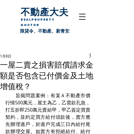
不動產大夫
REALPROPERTY
DOCTOR
限貸令、不動產、新青安
1月8日
一屋二賣之損害賠償請求金
額是否包含已付價金及土地
增值稅？
　　旨揭問題案例：有某Ａ不動產市價
行情500萬元，屋主為乙，乙需款孔急，
打五折即250萬元賣給甲，甲乙簽定買賣
契約，並約定買方給付頭款後，賣方應
先辦理過戶，於過戶完成三日內給付尾
款辦理交屋。如賣方有拒絕給付、給付