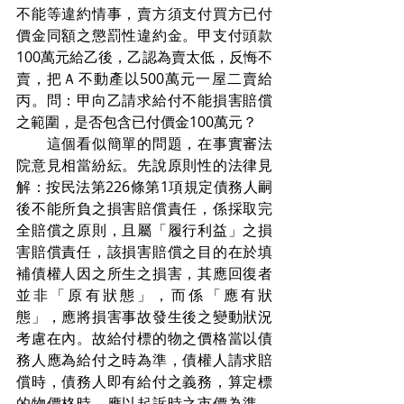
不能等違約情事，賣方須支付買方已付
價金同額之懲罰性違約金。甲支付頭款
100萬元給乙後，乙認為賣太低，反悔不
賣，把Ａ不動產以500萬元一屋二賣給
丙。問：甲向乙請求給付不能損害賠償
之範圍，是否包含已付價金100萬元？
　　這個看似簡單的問題，在事實審法
院意見相當紛紜。先說原則性的法律見
解：按民法第226條第1項規定債務人嗣
後不能所負之損害賠償責任，係採取完
全賠償之原則，且屬「履行利益」之損
害賠償責任，該損害賠償之目的在於填
補債權人因之所生之損害，其應回復者
並非「原有狀態」，而係「應有狀
態」，應將損害事故發生後之變動狀況
考慮在內。故給付標的物之價格當以債
務人應為給付之時為準，債權人請求賠
償時，債務人即有給付之義務，算定標
的物價格時，應以起訴時之市價為準，