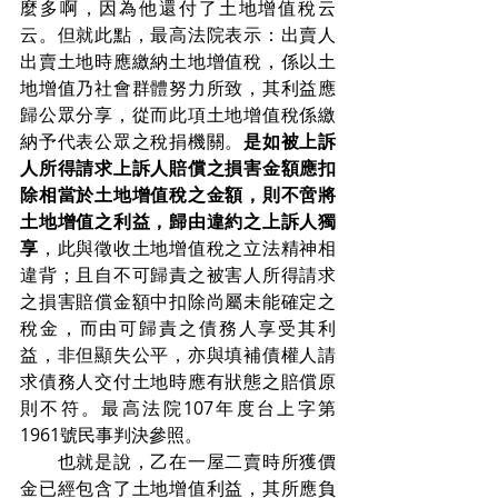
麼多啊，因為他還付了土地增值稅云
云。但就此點，最高法院表示：出賣人
出賣土地時應繳納土地增值稅，係以土
地增值乃社會群體努力所致，其利益應
歸公眾分享，從而此項土地增值稅係繳
納予代表公眾之稅捐機關。
是如被上訴
人所得請求上訴人賠償之損害金額應扣
除相當於土地增值稅之金額，則不啻將
土地增值之利益，歸由違約之上訴人獨
享
，此與徵收土地增值稅之立法精神相
違背；且自不可歸責之被害人所得請求
之損害賠償金額中扣除尚屬未能確定之
稅金，而由可歸責之債務人享受其利
益，非但顯失公平，亦與填補債權人請
求債務人交付土地時應有狀態之賠償原
則不符。最高法院107年度台上字第
1961號民事判決參照。
　　也就是說，乙在一屋二賣時所獲價
金已經包含了土地增值利益，其所應負