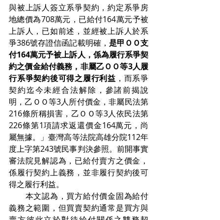
與被上訴人簽立系爭契約，約定系爭房
地總價為708萬元，已給付164萬元予被
上訴人，已如前述，並經被上訴人於系
爭386號存證信函記載明確，
是甲ＯＯ支
付164萬元予被上訴人，係為履行系爭契
約之價金給付義務，非屬乙ＯＯ等3人履
行系爭契約後可得之履行利益
，而系爭
契約迄今未經合法解除，參諸前揭說
明，乙ＯＯ等3人所付價金，非屬民法第
216條所稱損害，乙ＯＯ等3人依民法第
226條第1項請求返還價金164萬元，尚
屬無據。」臺灣高等法院高雄分院112年
度上字第243號民事判決參照。前開事實
審法院見解認為，已給付賣方之價金，
係履行契約上義務，並非履行契約後可
得之履行利益。
　　本文認為，買方給付價金固為給付
義務之範圍，但買賣契約通常是買方與
賣方彼此立於對待給付關係之雙務契