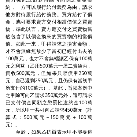
約，一方可以履行給付義務為由，請求
他方對待履行給付義務。買方給付了價
金，應可要求賣方交付相當價值之買賣
物，準此以言，賣方應交付之買賣物當
然包含了以價金換來的買賣物的相當價
值。如此一來，甲得請求之損害金額，
才不會無緣無故少了當初已經付出去的
100萬元，也才不會無端讓乙保有100萬
元之利益（乙用500萬元一屋二賣給丙，
實收500萬元，但如果只賠償甲250萬
元，自己還剩250萬元，且仍保有當初甲
所支付的100萬元）。基此，旨揭案例中
之甲除可向乙請求350萬元外，還可請求
已支付價金同額之懲罰性違約金100萬
元，所以甲一共可向乙請求450萬元（計
算式：500萬元－150萬元＋100萬
元）。
　　至於，如果乙抗辯表示甲不能要這