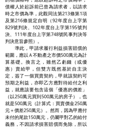
債權人於起訴前已曾為請求者，以請求
時之市價為準，此觀同法第213條第1項
及第216條規定自明（92年度台上字第
829號判決、102年度台上字第195號判
決、111年度台上字第748號民事判決等
判決意旨參照）。
　　準此，甲請求履行利益損害賠償的
範圍，應以Ａ不動產之市價500萬元為計
算基礎。換言之，雖然乙虧錢（或優
惠）賣給甲，但雙方既然基於自主決
定，簽了一個買賣契約，甲就該契約可
預期之利益，亦即乙方應對待給付之利
益，就應該要包含這個「優惠的價差」
（以250萬元買到500萬元的房子），也
就是500萬元（計算式：買賣價金250萬
元＋價差250萬元）。然而，因為甲應付
未付的尾款150萬元，仍屬甲對乙的給付
義務，不因請求損害賠償而免除，所以